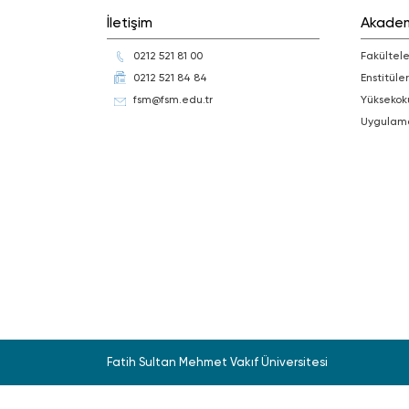
İletişim
Akade
0212 521 81 00
Fakültele
0212 521 84 84
Enstitüler
fsm@fsm.edu.tr
Yüksekok
Uygulam
Fatih Sultan Mehmet Vakıf Üniversitesi