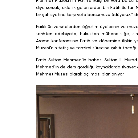
Mehmet Müzesi’nin Fatih’e karşı bir vefa borcu ol
diye sorsak, akla ilk gelenlerden biri Fatih Sulta
bir şahsiyetine karşı vefa borcumuzu ödüyoruz.” d
Farklı üniversitelerden öğretim üyelerinin ve mü
tarihten edebiyata, hukuktan mühendisliğe, sinem
Arama konferansının Fatih ve dönemine ilişkin y
Müzesi’nin tefriş ve tanzimi sürecine ışık tutacağı
Fatih Sultan Mehmed’in babası Sultan II. Murad 
Mehmed’in de ders gördüğü kaynaklarda rivayet ed
Mehmet Müzesi olarak açılması planlanıyor.