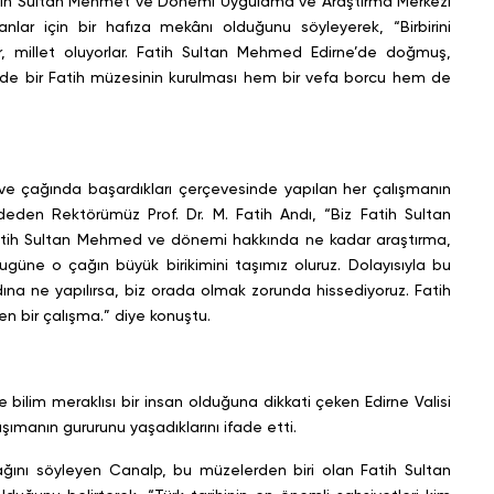
Fatih Sultan Mehmet ve Dönemi Uygulama ve Araştırma Merkezi
lar için bir hafıza mekânı olduğunu söyleyerek, “Birbirini
ar, millet oluyorlar. Fatih Sultan Mehmed Edirne’de doğmuş,
e’de bir Fatih müzesinin kurulması hem bir vefa borcu hem de
 ve çağında başardıkları çerçevesinde yapılan her çalışmanın
den Rektörümüz Prof. Dr. M. Fatih Andı, “Biz Fatih Sultan
tih Sultan Mehmed ve dönemi hakkında ne kadar araştırma,
güne o çağın büyük birikimini taşımız oluruz. Dolayısıyla bu
na ne yapılırsa, biz orada olmak zorunda hissediyoruz. Fatih
n bir çalışma.” diye konuştu.
 ve bilim meraklısı bir insan olduğuna dikkati çeken Edirne Valisi
ımanın gururunu yaşadıklarını ifade etti.
ağını söyleyen Canalp, bu müzelerden biri olan Fatih Sultan