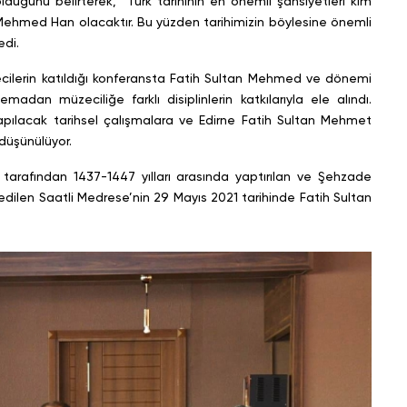
duğunu belirterek, “Türk tarihinin en önemli şahsiyetleri kim
n Mehmed Han olacaktır. Bu yüzden tarihimizin böylesine önemli
edi.
zecilerin katıldığı konferansta Fatih Sultan Mehmed ve dönemi
adan müzeciliğe farklı disiplinlerin katkılarıyla ele alındı.
apılacak tarihsel çalışmalara ve Edirne Fatih Sultan Mehmet
 düşünülüyor.
tarafından 1437-1447 yılları arasında yaptırılan ve Şehzade
ilen Saatli Medrese’nin 29 Mayıs 2021 tarihinde Fatih Sultan