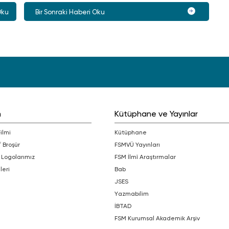
Oku
Bir Sonraki Haberi Oku
m
Kütüphane ve Yayınlar
Filmi
Kütüphane
/ Broşür
FSMVÜ Yayınları
 Logolarımız
FSM İlmî Araştırmalar
leri
bab
JSES
Yazmabilim
İBTAD
FSM Kurumsal Akademik Arşiv