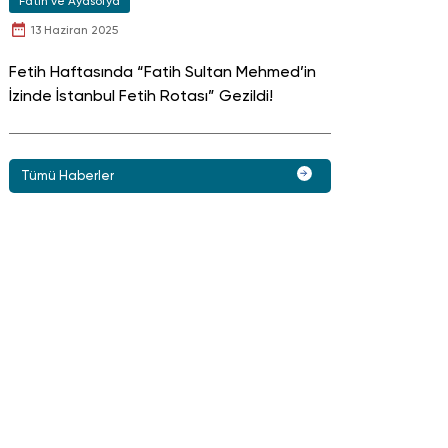
Fatih ve Ayasofya
13 Haziran 2025
Fetih Haftasında “Fatih Sultan Mehmed’in
İzinde İstanbul Fetih Rotası” Gezildi!
Tümü Haberler