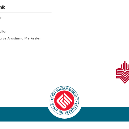
mik
r
ullar
a ve Araştırma Merkezleri