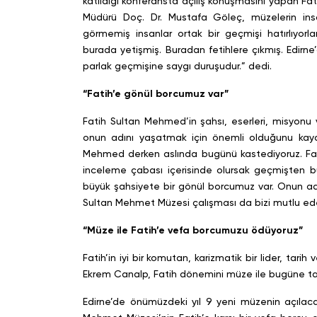
katıldığı konferansta açılış konuşmasını yapan 
Müdürü Doç. Dr. Mustafa Göleç, müzelerin insan
görmemiş insanlar ortak bir geçmişi hatırlıyorl
burada yetişmiş. Buradan fetihlere çıkmış. Edirn
parlak geçmişine saygı duruşudur.” dedi.
“Fatih’e gönül borcumuz var”
Fatih Sultan Mehmed’in şahsı, eserleri, misyonu
onun adını yaşatmak için önemli olduğunu kayde
Mehmed derken aslında bugünü kastediyoruz. Fa
inceleme çabası içerisinde olursak geçmişten bu
büyük şahsiyete bir gönül borcumuz var. Onun adı
Sultan Mehmet Müzesi çalışması da bizi mutlu ede
“Müze ile Fatih’e vefa borcumuzu ödüyoruz”
Fatih’in iyi bir komutan, karizmatik bir lider, tarih
Ekrem Canalp, Fatih dönemini müze ile bugüne taş
Edirne’de önümüzdeki yıl 9 yeni müzenin açılac