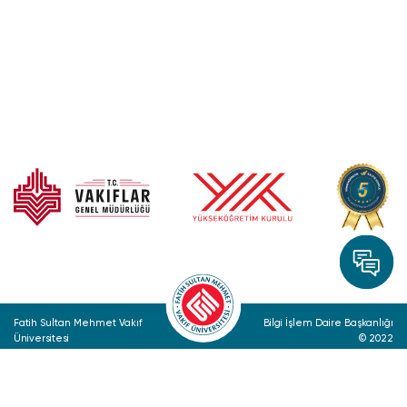
Fatih Sultan Mehmet Vakıf
Bilgi İşlem Daire Başkanlığı
Üniversitesi
© 2022