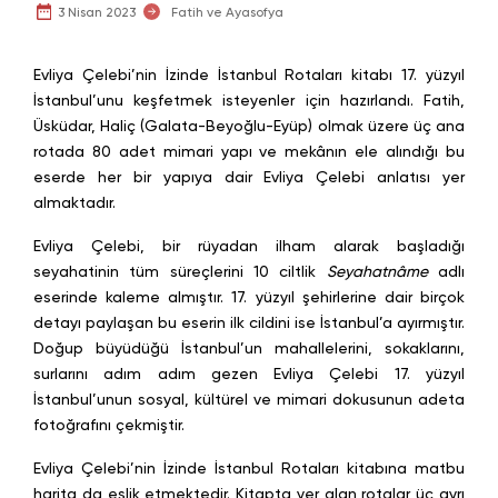
3 Nisan 2023
Fatih ve Ayasofya
Evliya Çelebi’nin İzinde İstanbul Rotaları kitabı 17. yüzyıl
İstanbul’unu keşfetmek isteyenler için hazırlandı. Fatih,
Üsküdar, Haliç (Galata-Beyoğlu-Eyüp) olmak üzere üç ana
rotada 80 adet mimari yapı ve mekânın ele alındığı bu
eserde her bir yapıya dair Evliya Çelebi anlatısı yer
almaktadır.
Evliya Çelebi, bir rüyadan ilham alarak başladığı
seyahatinin tüm süreçlerini 10 ciltlik
Seyahatnâme
adlı
eserinde kaleme almıştır. 17. yüzyıl şehirlerine dair birçok
detayı paylaşan bu eserin ilk cildini ise İstanbul’a ayırmıştır.
Doğup büyüdüğü İstanbul’un mahallelerini, sokaklarını,
surlarını adım adım gezen Evliya Çelebi 17. yüzyıl
İstanbul’unun sosyal, kültürel ve mimari dokusunun adeta
fotoğrafını çekmiştir.
Evliya Çelebi’nin İzinde İstanbul Rotaları kitabına matbu
harita da eşlik etmektedir. Kitapta yer alan rotalar üç ayrı